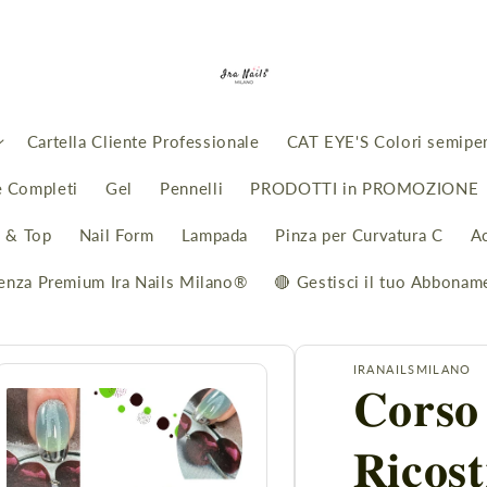
Cartella Cliente Professionale
CAT EYE'S Colori semipe
e Completi
Gel
Pennelli
PRODOTTI in PROMOZIONE
i & Top
Nail Form
Lampada
Pinza per Curvatura C
A
enza Premium Ira Nails Milano®
🔴 Gestisci il tuo Abbonam
IRANAILSMILANO
𝐂𝐨𝐫𝐬𝐨 
𝐑𝐢𝐜𝐨𝐬