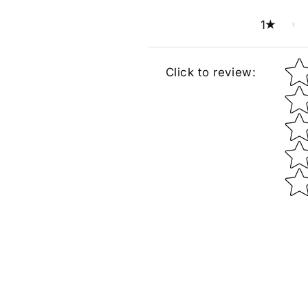
1
Star rat
Click to review
: