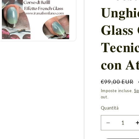
𝐔𝐧𝐠𝐡𝐢
𝐆𝐥𝐚𝐬𝐬
𝐓𝐞𝐜𝐧𝐢
Apri
contenuti
multimediali
𝐜𝐨𝐧 𝐀𝐭
2
in
finestra
modale
Prezzo
€99,00 EUR
di
Imposte incluse.
Sp
listino
out.
Quantità
Diminuisci
quantità