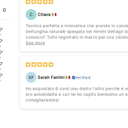
0
C
Chiara
Tecnica perfetta e innovativa che prende in consi
ing
dell’unghia naturale spiegata nei minimi dettagli 
conosco!! Tutto registrato in macro per una vision
dettaglio ♥️
See more
SF
Sarah Fantini
Verified
Ho acquistato 6 corsi uno dietro l'altro perché è 
ero autodidatta e con lei ho capito benissimo un s
consigliatissima!