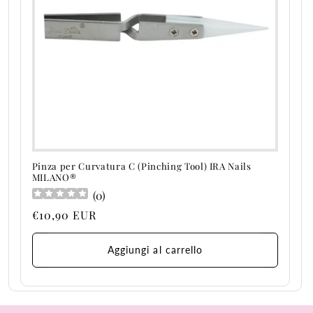
n
e
:
Pinza per Curvatura C (Pinching Tool) IRA Nails
MILANO®
(
0
)
Prezzo
€10,90 EUR
di
listino
Aggiungi al carrello