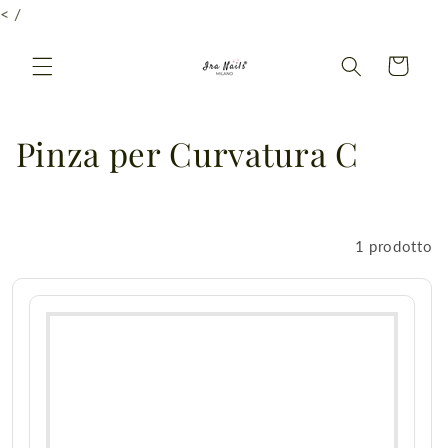
Vai
< /
direttamente
ai contenuti
Carrello
C
Pinza per Curvatura C
o
l
Filtra e ordina
1 prodotto
l
e
z
i
o