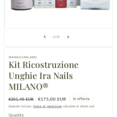
Apri
contenuti
multimediali
1
in
finestra
su
1
/
17
modale
IRANAILSMILANO
Kit Ricostruzione
Unghie Ira Nails
MILANO®
Prezzo
Prezzo
€175,00 EUR
In offerta
€201,40 EUR
di
scontato
Imposte incluse.
Spese di spedizione
calcolate al check-out.
listino
Quantità