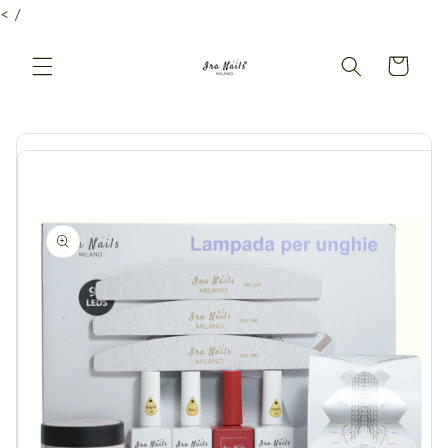
Vai
< /
direttamente
ai contenuti
Carrello
Passa alle
informazioni
sul prodotto