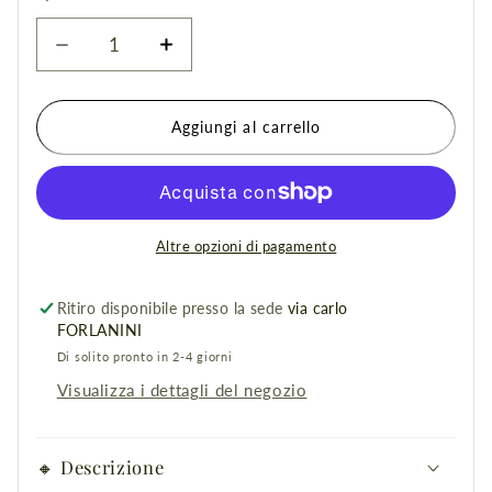
Diminuisci
Aumenta
quantità
quantità
per
per
Kit
Kit
Aggiungi al carrello
Ricostruzione
Ricostruzione
Unghie
Unghie
Ira
Ira
Nails
Nails
MILANO®
MILANO®
Altre opzioni di pagamento
Ritiro disponibile presso la sede
via carlo
FORLANINI
Di solito pronto in 2-4 giorni
Visualizza i dettagli del negozio
🔸 Descrizione