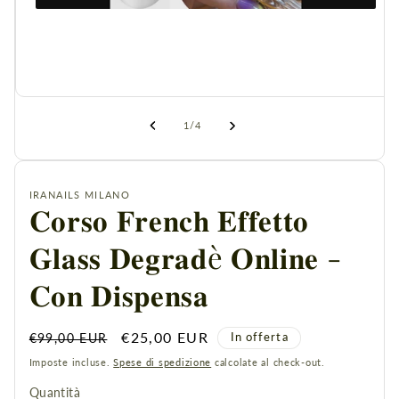
Apri
contenuti
multimediali
1
in
finestra
modale
su
1
/
4
IRANAILS MILANO
𝐂𝐨𝐫𝐬𝐨 𝐅𝐫𝐞𝐧𝐜𝐡 𝐄𝐟𝐟𝐞𝐭𝐭𝐨
𝐆𝐥𝐚𝐬𝐬 𝐃𝐞𝐠𝐫𝐚𝐝è 𝐎𝐧𝐥𝐢𝐧𝐞 -
𝐂𝐨𝐧 𝐃𝐢𝐬𝐩𝐞𝐧𝐬𝐚
Prezzo
Prezzo
€25,00 EUR
In offerta
€99,00 EUR
di
scontato
Imposte incluse.
Spese di spedizione
calcolate al check-out.
listino
Quantità