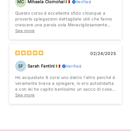
MC
Mihaela Ciornohal
Verified
Questo corso è eccellente sfido chiunque a
provarlo spiegazioni dettagliate utili che fanno
crescere una parola sola Meravigliosamente
bellissimo in tutte le sue spiegazioni Alina e
See more
Chiara diretta e schietta felice di averlo
acquistato come tanti altri corsi validissimi che
non mi sono fatta scappare credo che i pochi
02/24/2025
che sono rimasti perché ormai li o acquistati
quasi tutti saranno miei !e un piacere ascoltarla
e mettere in pratica tutto quanto ✌️🤗🥰
SF
Sarah Fantini
Verified
Ho acquistato 6 corsi uno dietro l'altro perché è
veramente brava a spiegare, io ero autodidatta
e con lei ho capito benissimo un sacco di cose,
consigliatissima!
See more