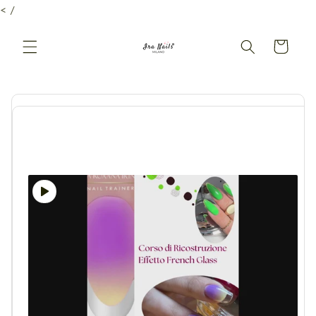
Vai
< /
direttamente
ai contenuti
Carrello
Passa alle
informazioni
sul prodotto