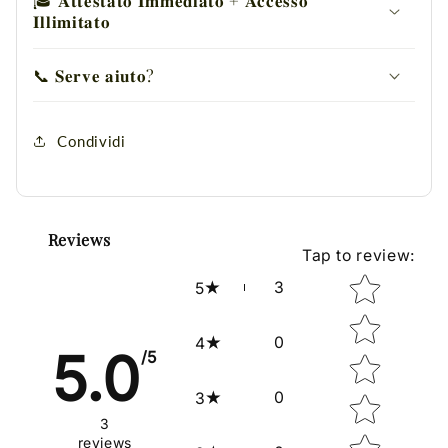
𝐈𝐥𝐥𝐢𝐦𝐢𝐭𝐚𝐭𝐨
📞 𝐒𝐞𝐫𝐯𝐞 𝐚𝐢𝐮𝐭𝐨?
Condividi
Reviews
Tap to review
:
Star rating
3
5
0
4
5.0
/5
0
3
3
reviews