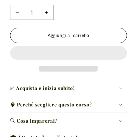
Diminuisci
Aumenta
quantità
quantità
per
per
𝐂𝐨𝐫𝐬𝐨
𝐂𝐨𝐫𝐬𝐨
Aggiungi al carrello
𝐅𝐫𝐞𝐧𝐜𝐡
𝐅𝐫𝐞𝐧𝐜𝐡
𝐄𝐟𝐟𝐞𝐭𝐭𝐨
𝐄𝐟𝐟𝐞𝐭𝐭𝐨
𝐆𝐥𝐚𝐬𝐬
𝐆𝐥𝐚𝐬𝐬
𝐃𝐞𝐠𝐫𝐚𝐝è
𝐃𝐞𝐠𝐫𝐚𝐝è
𝐎𝐧𝐥𝐢𝐧𝐞
𝐎𝐧𝐥𝐢𝐧𝐞
-
-
𝐂𝐨𝐧
𝐂𝐨𝐧
✅ 𝐀𝐜𝐪𝐮𝐢𝐬𝐭𝐚 𝐞 𝐢𝐧𝐢𝐳𝐢𝐚 𝐬𝐮𝐛𝐢𝐭𝐨!
𝐃𝐢𝐬𝐩𝐞𝐧𝐬𝐚
𝐃𝐢𝐬𝐩𝐞𝐧𝐬𝐚
🧠 𝐏𝐞𝐫𝐜𝐡é 𝐬𝐜𝐞𝐠𝐥𝐢𝐞𝐫𝐞 𝐪𝐮𝐞𝐬𝐭𝐨 𝐜𝐨𝐫𝐬𝐨?
🔍 𝐂𝐨𝐬𝐚 𝐢𝐦𝐩𝐚𝐫𝐞𝐫𝐚𝐢?
🎓 𝐀𝐭𝐭𝐞𝐬𝐭𝐚𝐭𝐨 𝐈𝐦𝐦𝐞𝐝𝐢𝐚𝐭𝐨 + 𝐀𝐜𝐜𝐞𝐬𝐬𝐨