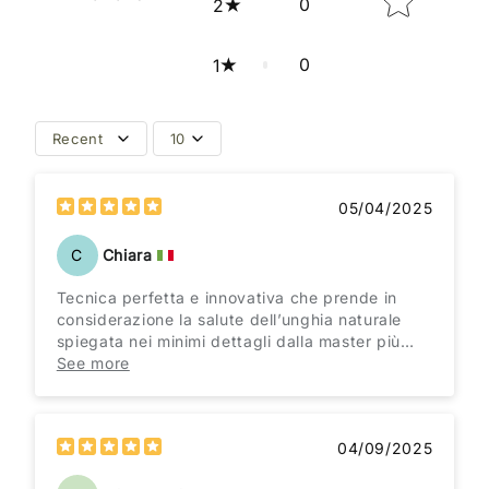
0
2
0
1
Recent
10
05/04/2025
C
Chiara
Tecnica perfetta e innovativa che prende in
considerazione la salute dell’unghia naturale
spiegata nei minimi dettagli dalla master più
brava che conosco!! Tutto registrato in macro
See more
per una visione nitida di ogni minimo dettaglio ♥️
04/09/2025