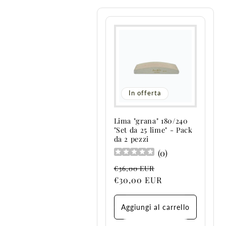
l
e
z
In offerta
i
Lima "grana" 180/240
"Set da 25 lime" - Pack
o
da 2 pezzi
(
0
)
n
Prezzo
Prezzo
€36,00 EUR
di
scontato
€30,00 EUR
e
listino
Aggiungi al carrello
: