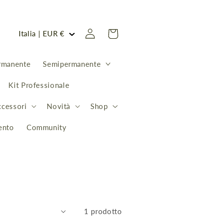
P
Accedi
Carrello
Italia | EUR €
a
e
rmanente
Semipermanente
s
Kit Professionale
e
ccessori
Novità
Shop
/
A
ento
Community
r
e
a
g
e
1 prodotto