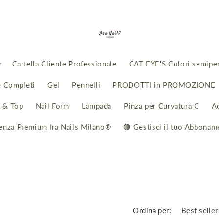
Cartella Cliente Professionale
CAT EYE'S Colori semipe
e Completi
Gel
Pennelli
PRODOTTI in PROMOZIONE
i & Top
Nail Form
Lampada
Pinza per Curvatura C
A
enza Premium Ira Nails Milano®
🔴 Gestisci il tuo Abbonam
Ordina per: