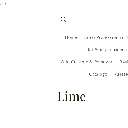
Vai
< /
direttamente
ai contenuti
Home
Corsi Professionali
Kit Semipermanent
Olio Cuticole & Remover
Bas
Catalogo
Assist
C
Lime
o
l