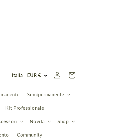
P
Accedi
Carrello
Italia | EUR €
a
e
rmanente
Semipermanente
s
Kit Professionale
e
ccessori
Novità
Shop
/
A
ento
Community