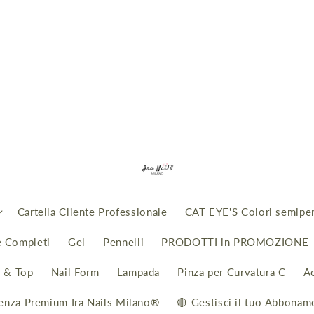
Cartella Cliente Professionale
CAT EYE'S Colori semipe
e Completi
Gel
Pennelli
PRODOTTI in PROMOZIONE
i & Top
Nail Form
Lampada
Pinza per Curvatura C
A
enza Premium Ira Nails Milano®
🔴 Gestisci il tuo Abbonam