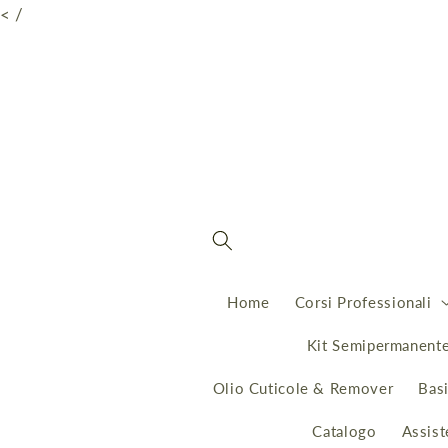
Vai
< /
direttamente
ai contenuti
Home
Corsi Professionali
Kit Semipermanent
Olio Cuticole & Remover
Bas
Catalogo
Assist